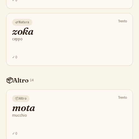
✓
0
Trento
🌿
Natura
zoka
ceppo
✓
0
📦
Altro
·
14
Trento
📦
Altro
mota
mucchio
✓
0