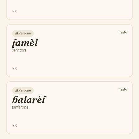
✓
0
Trento
👥
Persone
famèi
servitore
✓
0
Trento
👥
Persone
baiarèl
fanfarone
✓
0