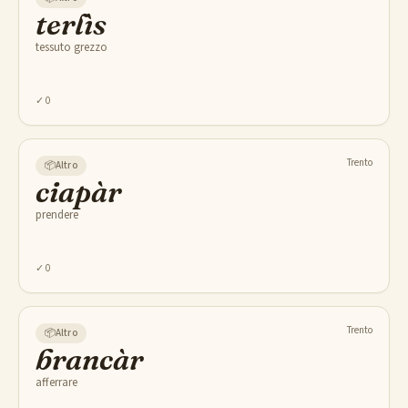
terlìs
tessuto grezzo
✓
0
Trento
📦
Altro
ciapàr
prendere
✓
0
Trento
📦
Altro
brancàr
afferrare