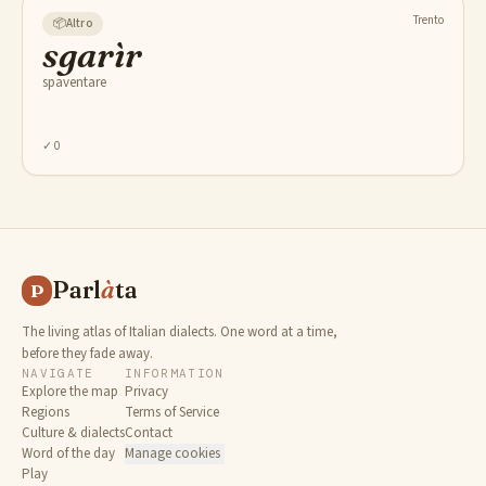
Trento
📦
Altro
sgarìr
spaventare
✓
0
Parl
à
ta
P
The living atlas of Italian dialects. One word at a time,
before they fade away.
NAVIGATE
INFORMATION
Explore the map
Privacy
Regions
Terms of Service
Culture & dialects
Contact
Word of the day
Manage cookies
Play