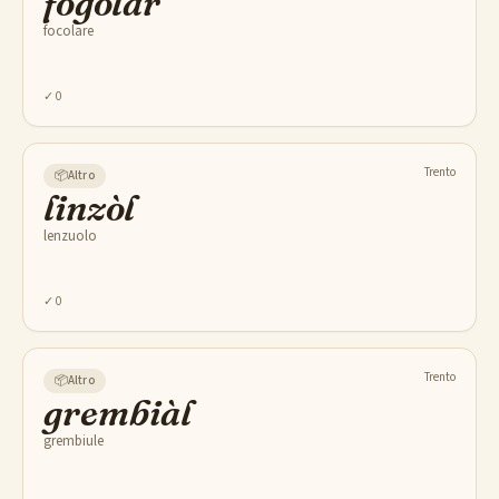
fogolàr
focolare
✓
0
Trento
📦
Altro
linzòl
lenzuolo
✓
0
Trento
📦
Altro
grembiàl
grembiule