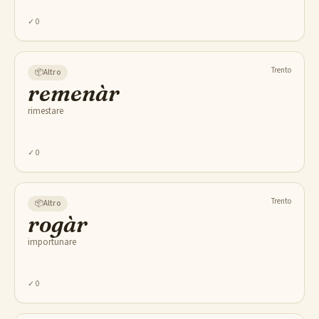
✓
0
Trento
📦
Altro
remenàr
rimestare
✓
0
Trento
📦
Altro
rogàr
importunare
✓
0