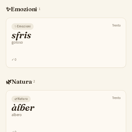
✨
Emozioni
·
1
Trento
✨
Emozioni
sfris
goloso
✓
0
🌿
Natura
·
2
Trento
🌿
Natura
àlber
albero