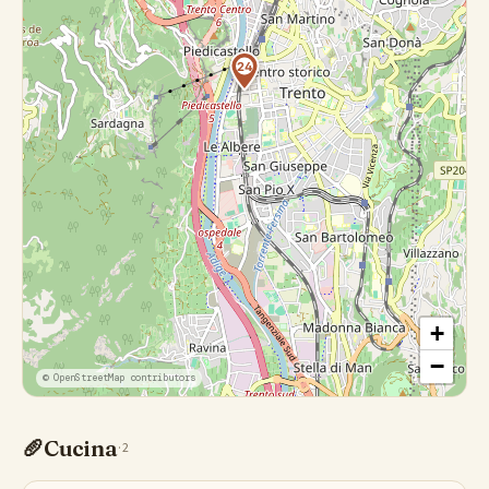
24
+
−
© OpenStreetMap contributors
🥖
Cucina
·
2