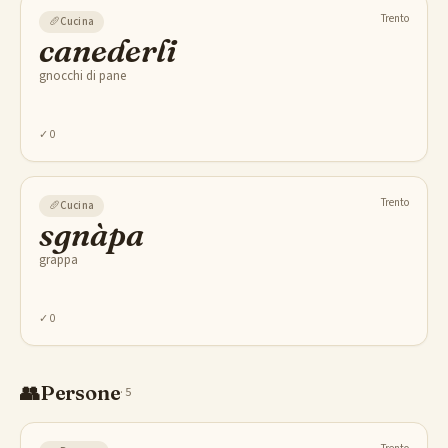
Trento
🥖
Cucina
canederli
gnocchi di pane
✓
0
Trento
🥖
Cucina
sgnàpa
grappa
✓
0
👥
Persone
·
5