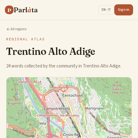
Parl
à
ta
P
Sign in
EN · IT
All regions
REGIONAL ATLAS
Trentino Alto Adige
24 words collected by the community in Trentino Alto Adige.