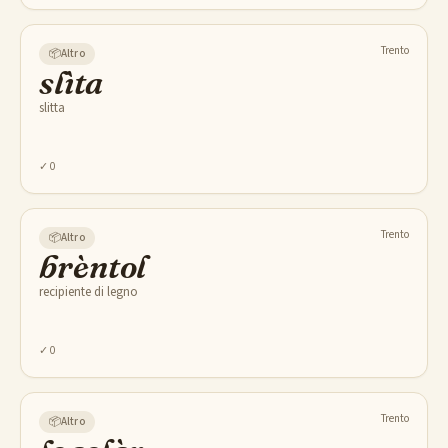
Trento
📦
Altro
slìta
slitta
✓
0
Trento
📦
Altro
brèntol
recipiente di legno
✓
0
Trento
📦
Altro