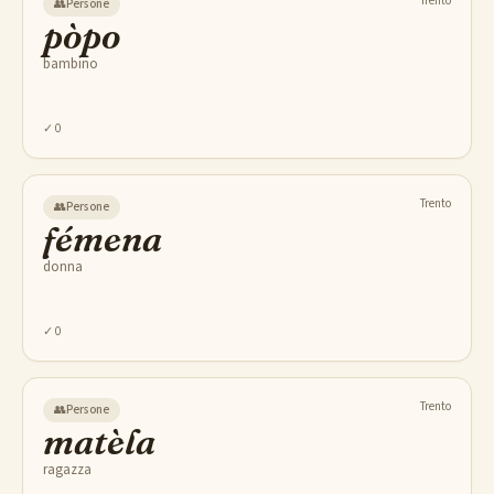
Trento
👥
Persone
pòpo
bambino
✓
0
Trento
👥
Persone
fémena
donna
✓
0
Trento
👥
Persone
matèla
ragazza