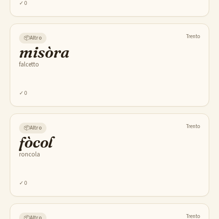
✓
0
Trento
📦
Altro
misòra
falcetto
✓
0
Trento
📦
Altro
fòcol
roncola
✓
0
Trento
📦
Altro