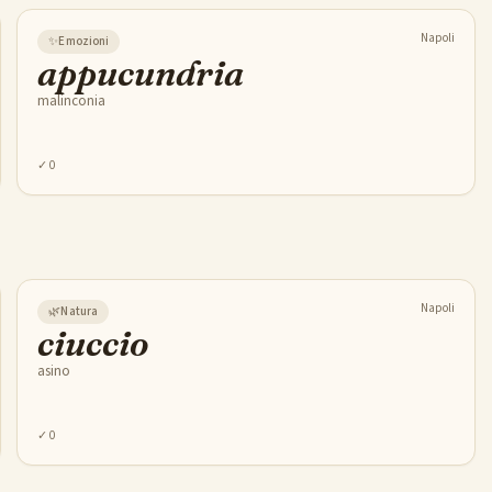
Napoli
✨
Emozioni
appucundria
malinconia
✓
0
Napoli
🌿
Natura
ciuccio
asino
✓
0