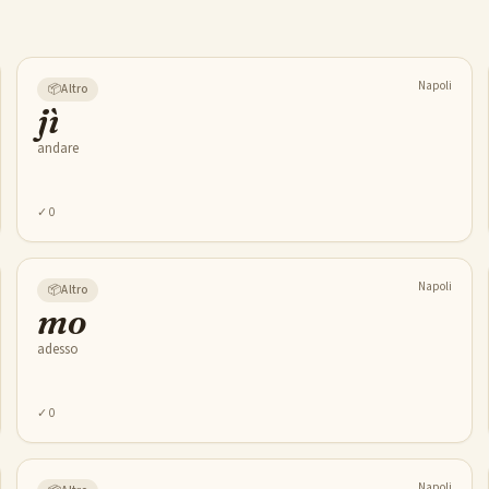
Napoli
📦
Altro
jì
andare
✓
0
Napoli
📦
Altro
mo
adesso
✓
0
Napoli