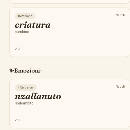
Napoli
👥
Persone
criatura
bambino
✓
0
✨
Emozioni
·
5
Napoli
✨
Emozioni
nzallanuto
rimbambito
✓
0