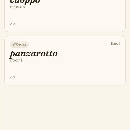
cartoccio
✓
0
Napoli
🥖
Cucina
panzarotto
crocchè
✓
0