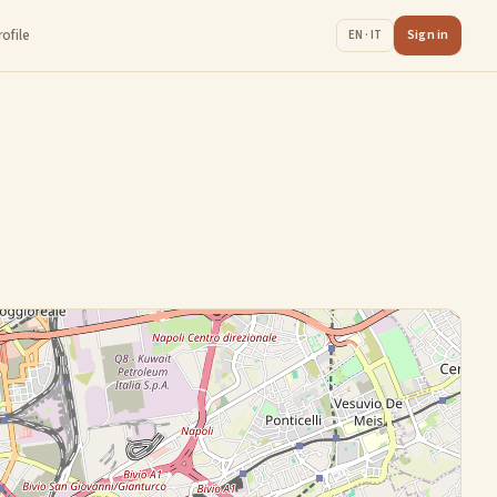
rofile
Sign in
EN · IT