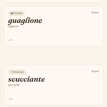
Napoli
👥
Persone
guaglione
ragazzo
✓
0
Napoli
✨
Emozioni
scucciante
seccante
✓
0