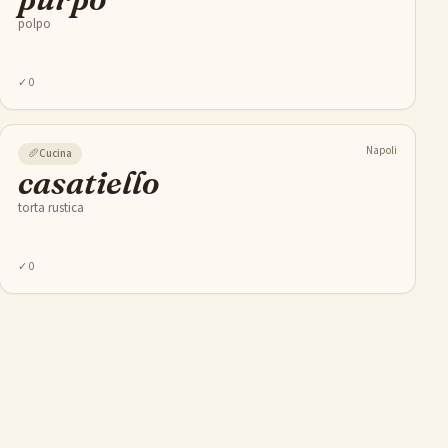
polpo
✓
0
Napoli
🥖
Cucina
casatiello
torta rustica
✓
0