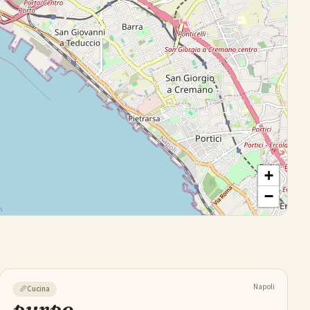
+
−
Napoli
🥖
Cucina
purpo