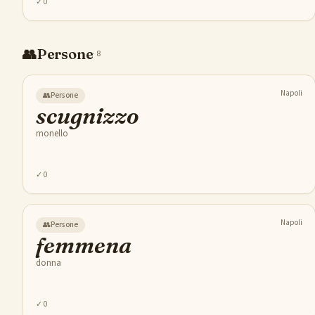
✓
0
👥
Persone
·
8
Napoli
👥
Persone
scugnizzo
monello
✓
0
Napoli
👥
Persone
femmena
donna
✓
0