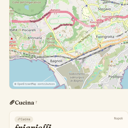
© OpenStreetMap contributors
🥖
Cucina
·
7
Napoli
🥖
Cucina
friarielli