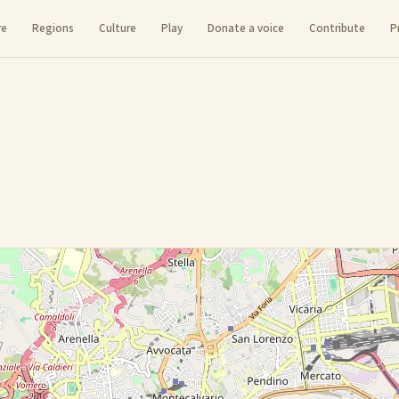
re
Regions
Culture
Play
Donate a voice
Contribute
P