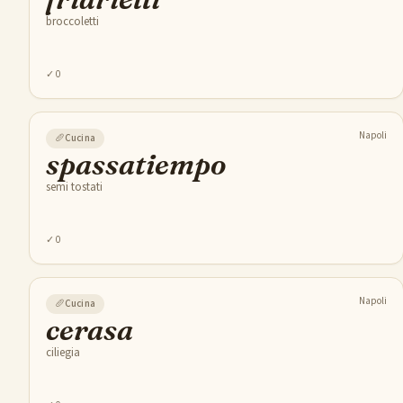
broccoletti
✓
0
Napoli
🥖
Cucina
spassatiempo
semi tostati
✓
0
Napoli
🥖
Cucina
cerasa
ciliegia