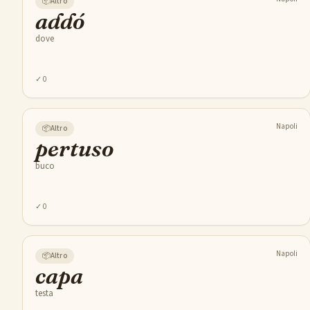
📦
Altro
addó
dove
✓
0
Napoli
📦
Altro
pertuso
buco
✓
0
Napoli
📦
Altro
capa
testa