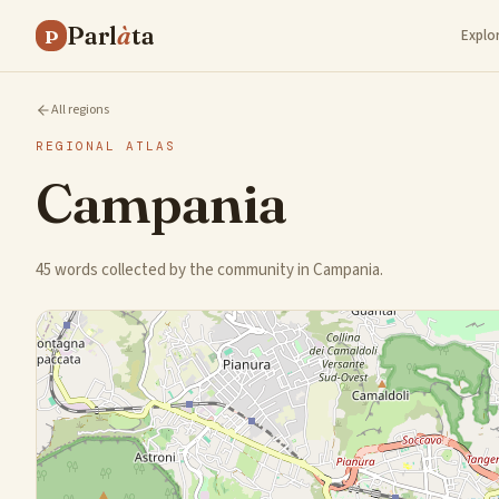
Parl
à
ta
P
Explo
All regions
REGIONAL ATLAS
Campania
45 words collected by the community in Campania.