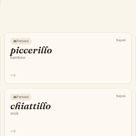
Napoli
👥
Persone
piccerillo
bambino
✓
0
Napoli
👥
Persone
chiattillo
snob
✓
0