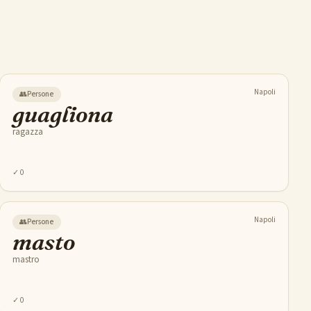
Napoli
👥
Persone
guagliona
ragazza
✓
0
Napoli
👥
Persone
masto
mastro
✓
0