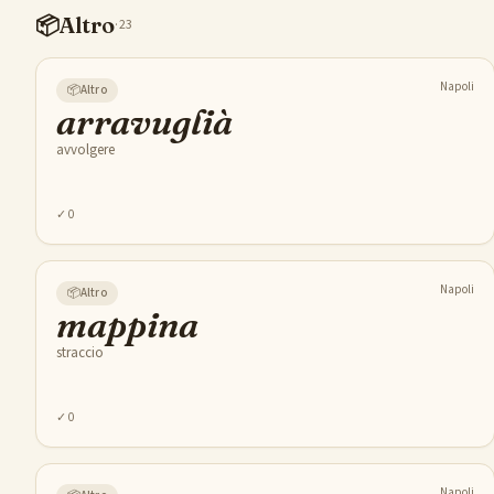
📦
Altro
·
23
Napoli
📦
Altro
arravuglià
avvolgere
✓
0
Napoli
📦
Altro
mappina
straccio
✓
0
Napoli