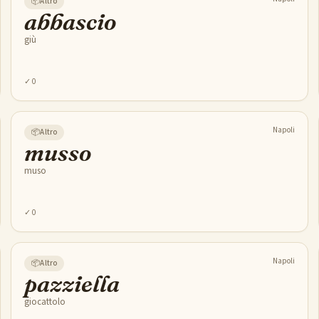
📦
Altro
abbascio
giù
✓
0
Napoli
📦
Altro
musso
muso
✓
0
Napoli
📦
Altro
pazziella
giocattolo