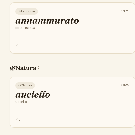
Napoli
✨
Emozioni
annammurato
innamorato
✓
0
🌿
Natura
·
2
Napoli
🌿
Natura
auciello
uccello
✓
0