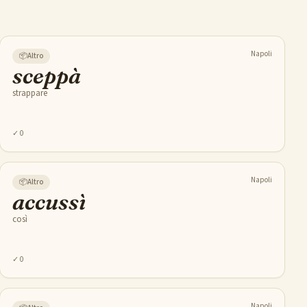
Napoli
📦
Altro
sceppà
strappare
✓
0
Napoli
📦
Altro
accussì
così
✓
0
Napoli