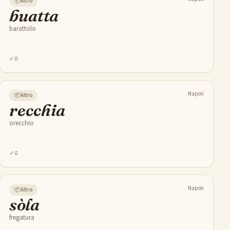
📦
Altro
buatta
barattolo
✓
0
Napoli
📦
Altro
recchia
orecchio
✓
0
Napoli
📦
Altro
sòla
fregatura