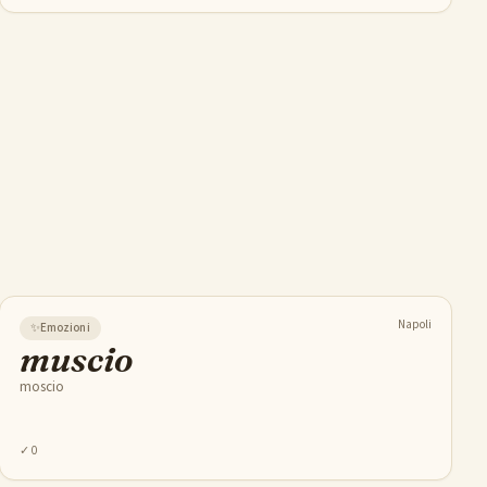
Napoli
✨
Emozioni
muscio
moscio
✓
0