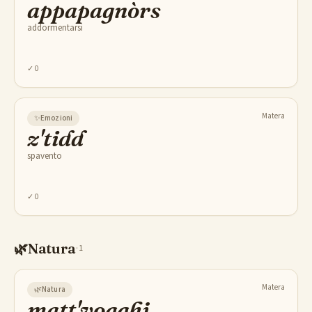
appapagnòrs
addormentarsi
✓
0
Matera
✨
Emozioni
z'tidd
spavento
✓
0
🌿
Natura
·
1
Matera
🌿
Natura
matt'vogghj