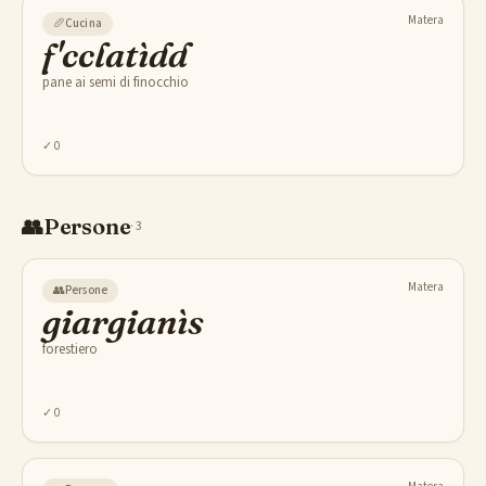
Matera
🥖
Cucina
f'cclatìdd
pane ai semi di finocchio
✓
0
👥
Persone
·
3
Matera
👥
Persone
giargianìs
forestiero
✓
0