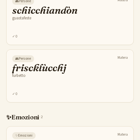
Matera
👥
Persone
schicchiandòn
guastafeste
✓
0
Matera
👥
Persone
friscklùcchj
furbetto
✓
0
✨
Emozioni
·
2
Matera
✨
Emozioni