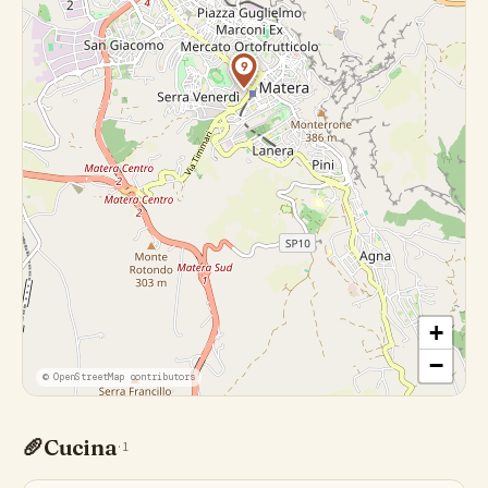
9
+
−
© OpenStreetMap contributors
🥖
Cucina
·
1