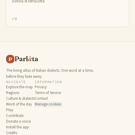
ciotola di terracotta
✓
0
Parl
à
ta
P
The living atlas of Italian dialects. One word at a time,
before they fade away.
NAVIGATE
INFORMATION
Explore the map
Privacy
Regions
Terms of Service
Culture & dialects
Contact
Word of the day
Manage cookies
Play
Contribute
Donate a voice
Install the app
Credits