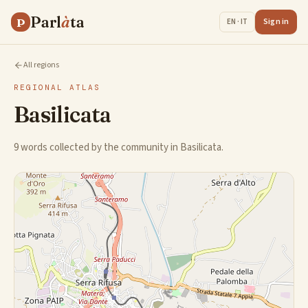
Parl
à
ta
P
Sign in
EN · IT
All regions
REGIONAL ATLAS
Basilicata
9 words collected by the community in Basilicata.