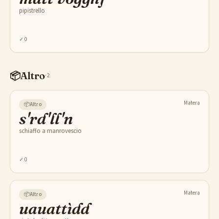
pipistrello
✓
0
📦
Altro
·
2
Matera
📦
Altro
s'rd'll'n
schiaffo a manrovescio
✓
0
Matera
📦
Altro
uauattìdd